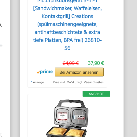
Multifunktionsgerät 3-in-1
[Sandwichmaker, Waffeleisen,
Kontaktgrill] Creations
,
(spülmaschinengeeignete,
antihaftbeschichtete & extra
tiefe Platten, BPA frei) 26810-
56
64,99 €
37,90 €
Bei Amazon ansehen
*
Anzeige
Preis inkl. MwSt., zzgl. Versandkosten
ANGEBOT
t