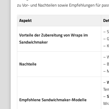
zu Vor- und Nachteilen sowie Empfehlungen für pas
Aspekt
Det
– S
Vorteile der Zubereitung von Wraps im
– 
Sandwichmaker
– K
– W
Nachteile
– B
– M
–
W
Te
–
S
Empfohlene Sandwichmaker-Modelle
Wr