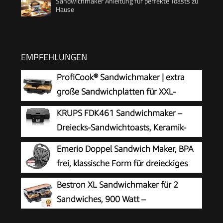
Sandwichmaker Anleitung für perfekte Toasts zu
Hause
EMPFEHLUNGEN
ProfiCook® Sandwichmaker | extra
große Sandwichplatten für XXL-
Toastscheiben | Antihaftbeschichtung |
KRUPS FDK461 Sandwichmaker –
kein Anbrennen | Toaster Sandwichtoaster |
Dreiecks-Sandwichtoasts, Keramik-
Sandwich Maker | 900W | PC ST 1315
Antihaftplatten, 850W, extra tiefe Form für
Emerio Doppel Sandwich Maker, BPA
leckere Gourmet-Sandwiches, schnelles Erhitzen,
frei, klassische Form für dreieckiges
platzsparend, Standard, schwarz
Sandwich, leicht zu reinigen,
Bestron XL Sandwichmaker für 2
Antihaftbeschichtung, heizt schnell auf, 750
Sandwiches, 900 Watt –
Watt, Schwarz
Antihaftbeschichteter Sandwich-