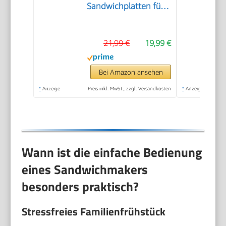
Sandwichplatten für
XXL-Toastscheiben |
Antihaftbeschichtung
21,99 €
19,99 €
| kein Anbrennen |
Toaster
Sandwichtoaster |
Bei Amazon ansehen
Sandwich Maker |
*
Anzeige
Preis inkl. MwSt., zzgl. Versandkosten
*
Anzeige
900W | PC ST 1315
Wann ist die einfache Bedienung
eines Sandwichmakers
besonders praktisch?
Stressfreies Familienfrühstück