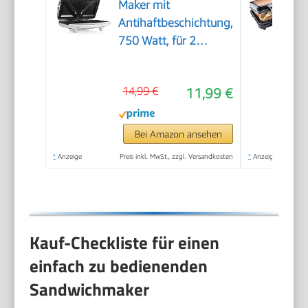
Maker mit
Antihaftbeschichtung,
750 Watt, für 2
Sandwichtoasts pro
Vorgang, SA-3052,
14,99 €
11,99 €
weiß
Bei Amazon ansehen
*
Anzeige
Preis inkl. MwSt., zzgl. Versandkosten
*
Anzeige
Kauf-Checkliste für einen
einfach zu bedienenden
Sandwichmaker