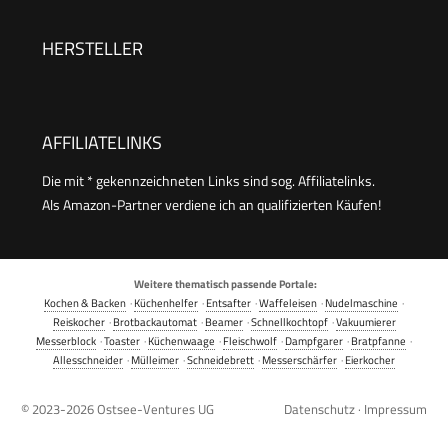
Toaster mit automatischer Temperaturregelung
und Bereitschaftsanzeige, schnelle Zubereitung,
HERSTELLER
einfache Reinigung
AFFILIATELINKS
Die mit * gekennzeichneten Links sind sog. Affiliatelinks.
Als Amazon-Partner verdiene ich an qualifizierten Käufen!
Weitere thematisch passende Portale:
Kochen & Backen
·
Küchenhelfer
·
Entsafter
·
Waffeleisen
·
Nudelmaschine
·
Reiskocher
·
Brotbackautomat
·
Beamer
·
Schnellkochtopf
·
Vakuumierer
Messerblock
·
Toaster
·
Küchenwaage
·
Fleischwolf
·
Dampfgarer
·
Bratpfanne
·
Allesschneider
·
Mülleimer
·
Schneidebrett
·
Messerschärfer
·
Eierkocher
© 2023-2026
Ostsee-Ventures UG
Datenschutz
·
Impressum