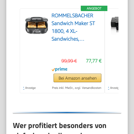
ANGEBOT
ROMMELSBACHER
Sandwich Maker ST
1800, 4 XL-
Sandwiches,
Antihaftbeschichtung,
15 Minuten
99,99 €
77,77 €
Zeitschaltuhr,
automatische
Abschaltung, Cool
Bei Amazon ansehen
Touch Gehäuse, 1800
*
Anzeige
Preis inkl. MwSt., zzgl. Versandkosten
*
Anzeige
Watt, schiefergrau
Wer profitiert besonders von