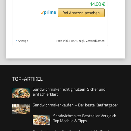
44,00 €
Bei Amazon ansehen
*
Anzeige
Preis inkl. MwSt., zzgl. Versandkosten
TOP-ARTIKEL
Sandwichmaker richtig nutzen: Sicher und
einfach erklärt
Sandwichmaker kaufen – Der beste Kaufratgeber
Sandwichmaker Bestseller Vergleich:
Top Modelle & Tipps