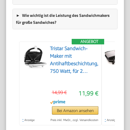
Wie wichtig ist die Leistung des Sandwichmakers
für große Sandwiches?
ANGEBOT
Tristar Sandwich-
Maker mit
Antihaftbeschichtung,
750 Watt, für 2
Sandwichtoasts pro
Vorgang, SA-3052,
14,99 €
11,99 €
weiß
Bei Amazon ansehen
*
Anzeige
Preis inkl. MwSt., zzgl. Versandkosten
*
Anzeige