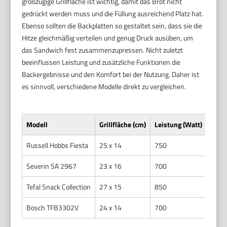
großzügige Grillfläche ist wichtig, damit das Brot nicht
gedrückt werden muss und die Füllung ausreichend Platz hat.
Ebenso sollten die Backplatten so gestaltet sein, dass sie die
Hitze gleichmäßig verteilen und genug Druck ausüben, um
das Sandwich fest zusammenzupressen. Nicht zuletzt
beeinflussen Leistung und zusätzliche Funktionen die
Backergebnisse und den Komfort bei der Nutzung. Daher ist
es sinnvoll, verschiedene Modelle direkt zu vergleichen.
Modell
Grillfläche (cm)
Leistung (Watt)
Beso
Russell Hobbs Fiesta
25 x 14
750
Antih
Severin SA 2967
23 x 16
700
Auswe
Tefal Snack Collection
27 x 15
850
Wechs
Bosch TFB3302V
24 x 14
700
Antih