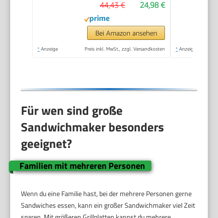
44,43 €
24,98 €
zum Anfassen,
vertikale
platzsparende
Bei Amazon ansehen
Aufbewahrung,
*
Anzeige
Preis inkl. MwSt., zzgl. Versandkosten
*
Anzeige
Kontrollleuchte,
Sandwichtoaster Grill
Für wen sind große
Sandwichmaker besonders
geeignet?
Familien mit mehreren Personen
Wenn du eine Familie hast, bei der mehrere Personen gerne
Sandwiches essen, kann ein großer Sandwichmaker viel Zeit
sparen. Mit größeren Grillplatten kannst du mehrere