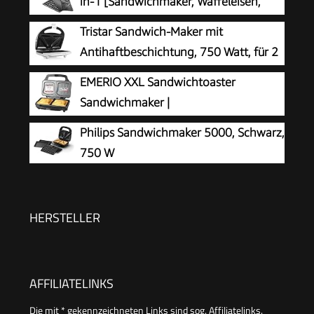
in-1 [Sandwichmaker, Waffeleisen,
Kontaktgrill] Creations
Tristar Sandwich-Maker mit
(spülmaschinengeeignete, antihaftbeschichtete
Antihaftbeschichtung, 750 Watt, für 2
& extra tiefe Platten, BPA frei) 26810-56
Sandwichtoasts pro Vorgang, SA-
EMERIO XXL Sandwichtoaster
3052, weiß
Sandwichmaker |
PREIS-/LEISTUNGSSIEGER Haus &
Philips Sandwichmaker 5000, Schwarz,
Garten Test 03/2019 | große Muschelform |
750 W
leicht zu reinigen dank ILAG Beschichtung | Käse
läuft nicht aus | 900W
HERSTELLER
AFFILIATELINKS
Die mit * gekennzeichneten Links sind sog. Affiliatelinks.