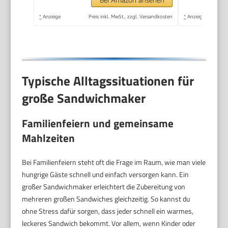
(antihaftbeschichtet) |
*
Anzeige
Preis inkl. MwSt., zzgl. Versandkosten
*
Anzeige
Sandwich-Maker mit
900W | PC-ST 1092
Typische Alltagssituationen für
große Sandwichmaker
Familienfeiern und gemeinsame
Mahlzeiten
Bei Familienfeiern steht oft die Frage im Raum, wie man viele
hungrige Gäste schnell und einfach versorgen kann. Ein
großer Sandwichmaker erleichtert die Zubereitung von
mehreren großen Sandwiches gleichzeitig. So kannst du
ohne Stress dafür sorgen, dass jeder schnell ein warmes,
leckeres Sandwich bekommt. Vor allem, wenn Kinder oder