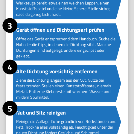
Werkzeuge bereit, etwa einen weichen Lappen, einen
Kunststoffspatel und eine kleine Schere. Stelle sicher,
dass du genug Licht hast.
Gerät öffnen und Dichtungsart prüfen
Öffne das Gerät entsprechend dem Handbuch. Suche die
Nut oder die Clips, in denen die Dichtung sitzt. Manche
Dichtungen sind aufgelegt, andere eingeclipst oder
geklebt.
Alte Dichtung vorsichtig entfernen
Ziehe die Dichtung langsam aus der Nut. Nutze bei
festsitzenden Stellen einen Kunststoffspatel, niemals
Metall. Entferne Klebereste mit warmem Wasser und
mildem Spülmittel.
Nut und Sitz reinigen
Reinige die Auflagefläche gründlich von Rückständen und
Fett. Trockne alles vollständig ab. Feuchtigkeit unter der
neuen Dichtung fördert Gerüche und Schimmel.