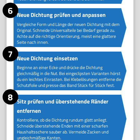
Neue Dichtung prüfen und anpassen
Vergleiche Form und Länge der neuen Dichtung mit dem
Original. Schneide Universalteile bei Bedarf gerade zu.
Achte auf die richtige Orientierung, meist eine glattere
Seite nach innen.
Neue Dichtung einsetzen
Beginne an einer Ecke und drücke die Dichtung
gleichmäßig in die Nut. Bei eingeclipsten Varianten hörst
du ein leichtes Einrasten. Bei Klebelösungen entferne die
Schutzfolie und presse das Band Stück für Stück fest.
Sitz prüfen und überstehende Ränder
entfernen
Kontrolliere, ob die Dichtung rundum glatt anliegt.
Schneide überstehende Enden mit einer scharfen
Haushaltsschere sauber ab. Vermeide Zacken und
ungleichmäßige Kanten.