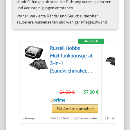
damit Füllungen nicht an der Dichtung vorbei quetschen
und Verunreinigungen entstehen.
Vorher: verklebte Ränder und Gerüche. Nachher:
sauberere Aussenseiten und weniger Pflegeaufwand.
ANGEBOT
Russell Hobbs
Multifunktionsgerät
3-in-1
[Sandwichmaker,
Waffeleisen,
Kontaktgrill]
64,99 €
37,90 €
Creations
(spülmaschinengeeignete,
antihaftbeschichtete
Bei Amazon ansehen
& extra tiefe Platten,
*
Anzeige
Preis inkl. MwSt., zzgl. Versandkosten
*
Anzeige
BPA frei) 26810-56