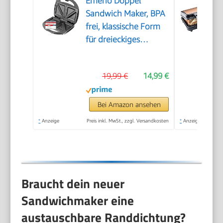
Emerio Doppel
Sandwich Maker, BPA
frei, klassische Form
für dreieckiges
Sandwich, leicht zu
reinigen,
19,99 €
14,99 €
Antihaftbeschichtung,
heizt schnell auf, 750
Watt, Schwarz
Bei Amazon ansehen
*
Anzeige
Preis inkl. MwSt., zzgl. Versandkosten
*
Anzeige
Braucht dein neuer
Sandwichmaker eine
austauschbare Randdichtung?