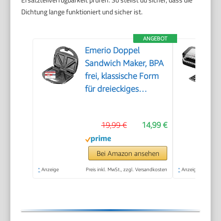
Dichtung lange funktioniert und sicher ist.
ANGEBOT
Emerio Doppel
Sandwich Maker, BPA
frei, klassische Form
für dreieckiges
Sandwich, leicht zu
reinigen,
19,99 €
14,99 €
Antihaftbeschichtung,
heizt schnell auf, 750
Watt, Schwarz
Bei Amazon ansehen
*
Anzeige
Preis inkl. MwSt., zzgl. Versandkosten
*
Anzeige