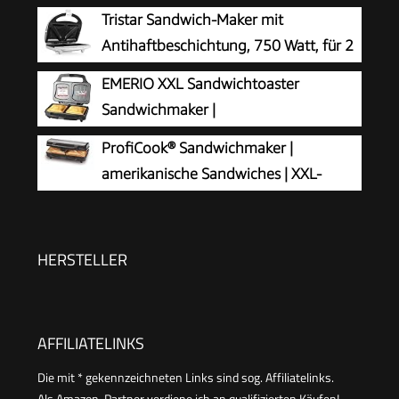
Tristar Sandwich-Maker mit
Antihaftbeschichtung, 750 Watt, für 2
Sandwichtoasts pro Vorgang, SA-
EMERIO XXL Sandwichtoaster
3052, weiß
Sandwichmaker |
PREIS-/LEISTUNGSSIEGER Haus &
ProfiCook® Sandwichmaker |
Garten Test 03/2019 | große Muschelform |
amerikanische Sandwiches | XXL-
leicht zu reinigen dank ILAG Beschichtung | Käse
Toastscheiben | elektrischer Sandwichtoaster |
läuft nicht aus | 900W
extra große Sandwich-Platten
(antihaftbeschichtet) | Sandwich-Maker mit
HERSTELLER
900W | PC-ST 1092
AFFILIATELINKS
Die mit * gekennzeichneten Links sind sog. Affiliatelinks.
Als Amazon-Partner verdiene ich an qualifizierten Käufen!