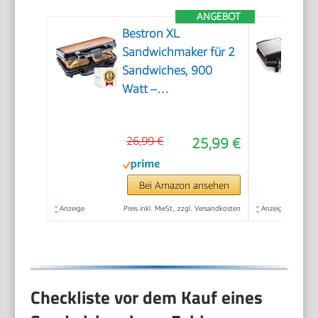
ANGEBOT
Bestron XL
Sandwichmaker für 2
Sandwiches, 900
Watt –
Antihaftbeschichteter
Sandwich-Toaster mit
26,99 €
25,99 €
automatischer
Temperaturregelung
und
Bei Amazon ansehen
Bereitschaftsanzeige,
*
Anzeige
Preis inkl. MwSt., zzgl. Versandkosten
*
Anzeige
schnelle Zubereitung,
einfache Reinigung
Checkliste vor dem Kauf eines