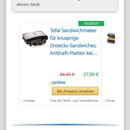
deinem Gerät.
ANGEBOT
Tefal Sandwichmaker
für knusprige
Dreiecks-Sandwiches,
Antihaft-Platten kein
Anbrennen,
wärmeisoliert sicher
44,43 €
27,99 €
zum Anfassen,
vertikale
platzsparende
Bei Amazon ansehen
Aufbewahrung,
*
Anzeige
Preis inkl. MwSt., zzgl. Versandkosten
*
Anzeige
Kontrollleuchte,
Sandwichtoaster Grill