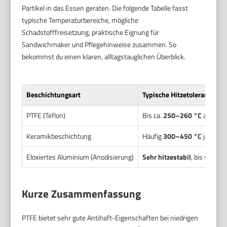
Partikel in das Essen geraten. Die folgende Tabelle fasst
typische Temperaturbereiche, mögliche
Schadstofffreisetzung, praktische Eignung für
Sandwichmaker und Pflegehinweise zusammen. So
bekommst du einen klaren, alltagstauglichen Überblick.
Beschichtungsart
Typische Hitzetoleranz (°C)
PTFE (Teflon)
Bis ca.
250–260 °C
als sic
Keramikbeschichtung
Häufig
300–450 °C
je nach
Eloxiertes Aluminium (Anodisierung)
Sehr hitzestabil
, bis weit ü
Kurze Zusammenfassung
PTFE bietet sehr gute Antihaft-Eigenschaften bei niedrigen