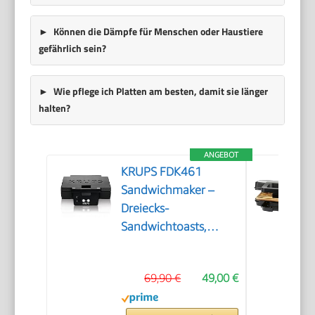
Können die Dämpfe für Menschen oder Haustiere
gefährlich sein?
Wie pflege ich Platten am besten, damit sie länger
halten?
ANGEBOT
KRUPS FDK461
Sandwichmaker –
Dreiecks-
Sandwichtoasts,
Keramik-
Antihaftplatten,
69,90 €
49,00 €
850W, extra tiefe
Form für leckere