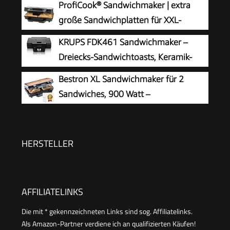
ProfiCook® Sandwichmaker | extra
extra große Sandwich-Platten
große Sandwichplatten für XXL-
(antihaftbeschichtet) | Sandwich-Maker mit
Toastscheiben | Antihaftbeschichtung |
KRUPS FDK461 Sandwichmaker –
900W | PC-ST 1092
kein Anbrennen | Toaster Sandwichtoaster |
Dreiecks-Sandwichtoasts, Keramik-
Sandwich Maker | 900W | PC ST 1315
Antihaftplatten, 850W, extra tiefe Form für
Bestron XL Sandwichmaker für 2
leckere Gourmet-Sandwiches, schnelles Erhitzen,
Sandwiches, 900 Watt –
platzsparend, Standard, schwarz
Antihaftbeschichteter Sandwich-
Toaster mit automatischer Temperaturregelung
und Bereitschaftsanzeige, schnelle Zubereitung,
HERSTELLER
einfache Reinigung
AFFILIATELINKS
Die mit * gekennzeichneten Links sind sog. Affiliatelinks.
Als Amazon-Partner verdiene ich an qualifizierten Käufen!