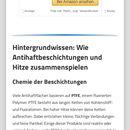
Gourmet-Sandwiches,
Bei Amazon ansehen
schnelles Erhitzen,
*
Anzeige
Preis inkl. MwSt., zzgl. Versandkosten
*
Anzeige
platzsparend,
Standard, schwarz
Hintergrundwissen: Wie
Antihaftbeschichtungen und
Hitze zusammenspielen
Chemie der Beschichtungen
Viele Antihaftflächen basieren auf
PTFE
, einem fluorierten
Polymer. PTFE besteht aus langen Ketten von Kohlenstoff-
und Fluoratomen. Bei hoher Hitze können diese Ketten
aufbrechen. Dabei entstehen kleine, flüchtige Verbindungen
und feine Partikel. Einige dieser Produkte sind reaktiv oder