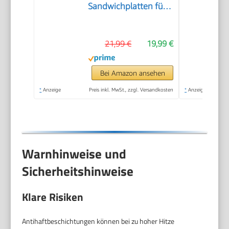
Sandwichplatten für
XXL-Toastscheiben |
Antihaftbeschichtung
21,99 €
19,99 €
| kein Anbrennen |
Toaster
Sandwichtoaster |
Bei Amazon ansehen
Sandwich Maker |
*
Anzeige
Preis inkl. MwSt., zzgl. Versandkosten
*
Anzeige
900W | PC ST 1315
Warnhinweise und
Sicherheitshinweise
Klare Risiken
Antihaftbeschichtungen können bei zu hoher Hitze