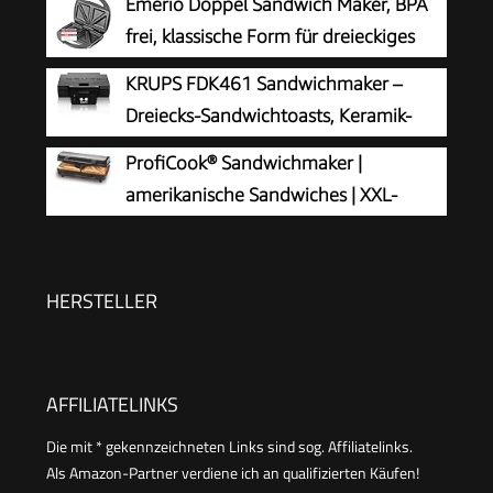
Emerio Doppel Sandwich Maker, BPA
frei, klassische Form für dreieckiges
Sandwich, leicht zu reinigen,
KRUPS FDK461 Sandwichmaker –
Antihaftbeschichtung, heizt schnell auf, 750
Dreiecks-Sandwichtoasts, Keramik-
Watt, Schwarz
Antihaftplatten, 850W, extra tiefe Form für
ProfiCook® Sandwichmaker |
leckere Gourmet-Sandwiches, schnelles Erhitzen,
amerikanische Sandwiches | XXL-
platzsparend, Standard, schwarz
Toastscheiben | elektrischer Sandwichtoaster |
extra große Sandwich-Platten
(antihaftbeschichtet) | Sandwich-Maker mit
HERSTELLER
900W | PC-ST 1092
AFFILIATELINKS
Die mit * gekennzeichneten Links sind sog. Affiliatelinks.
Als Amazon-Partner verdiene ich an qualifizierten Käufen!