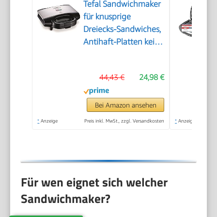
Tefal Sandwichmaker
für knusprige
Dreiecks-Sandwiches,
Antihaft-Platten kein
Anbrennen,
wärmeisoliert sicher
44,43 €
24,98 €
zum Anfassen,
vertikale
platzsparende
Bei Amazon ansehen
Aufbewahrung,
*
Anzeige
Preis inkl. MwSt., zzgl. Versandkosten
*
Anzeige
Kontrollleuchte,
Sandwichtoaster Grill
Für wen eignet sich welcher
Sandwichmaker?