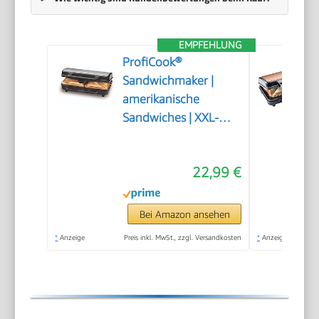
EMPFEHLUNG
ProfiCook®
Sandwichmaker |
amerikanische
Sandwiches | XXL-
Toastscheiben |
elektrischer
22,99 €
Sandwichtoaster |
extra große
Sandwich-Platten
Bei Amazon ansehen
(antihaftbeschichtet) |
*
Anzeige
Preis inkl. MwSt., zzgl. Versandkosten
*
Anzeige
Sandwich-Maker mit
900W | PC-ST 1092