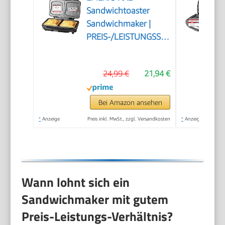
Sandwichtoaster
Sandwichmaker |
PREIS-/LEISTUNGSSIEGER
Haus & Garten Test
03/2019 | große
24,99 €
21,94 €
Muschelform | leicht
zu reinigen dank ILAG
Beschichtung | Käse
Bei Amazon ansehen
läuft nicht aus | 900W
*
Anzeige
Preis inkl. MwSt., zzgl. Versandkosten
*
Anzeige
Wann lohnt sich ein
Sandwichmaker mit gutem
Preis-Leistungs-Verhältnis?