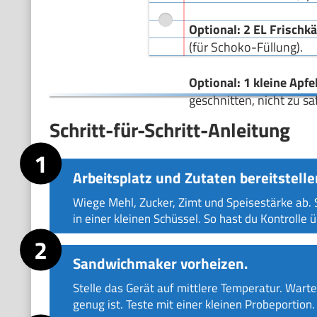
Optional: 2 EL Frischk
(für Schoko-Füllung).
Optional: 1 kleine Apfe
geschnitten, nicht zu saf
Schritt-für-Schritt-Anleitung
Arbeitsplatz und Zutaten bereitstelle
Wiege Mehl, Zucker, Zimt und Speisestärke ab. 
in einer kleinen Schüssel. So hast du Kontroll
Sandwichmaker vorheizen.
Stelle das Gerät auf mittlere Temperatur. Warte,
genug ist. Teste mit einer kleinen Probeportion.