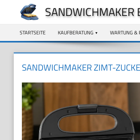
Zum
SANDWICHMAKER 
Inhalt
springen
STARTSEITE
KAUFBERATUNG
WARTUNG & 
SANDWICHMAKER ZIMT-ZUCK