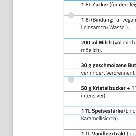
1 EL Zucker
(für den Tei
1 Ei
(Bindung; für vegan
Leinsamen+Wasser).
200 ml Milch
(Vollmilch
möglich).
30 g geschmolzene But
verhindert Verbrennen).
50 g Kristallzucker
+
1
intensiver).
1 TL Speisestärke
(bind
Karamellisieren).
1 TL Vanilleextrakt
(opt