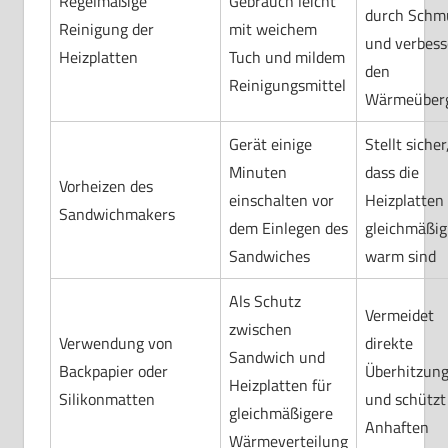
Regelmäßige
Gebrauch leicht
durch Schm
Reinigung der
mit weichem
und verbess
Heizplatten
Tuch und mildem
den
Reinigungsmittel
Wärmeüber
Gerät einige
Stellt sicher
Minuten
dass die
Vorheizen des
einschalten vor
Heizplatten
Sandwichmakers
dem Einlegen des
gleichmäßig
Sandwiches
warm sind
Als Schutz
Vermeidet
zwischen
Verwendung von
direkte
Sandwich und
Backpapier oder
Überhitzun
Heizplatten für
Silikonmatten
und schützt
gleichmäßigere
Anhaften
Wärmeverteilung