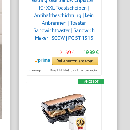
extra große Sandwichplatten
für XXL-Toastscheiben |
Antihaftbeschichtung | kein
Anbrennen | Toaster
Sandwichtoaster | Sandwich
Maker | 900W | PC ST 1315
21,99 €
19,99 €
Bei Amazon ansehen
*
Anzeige
Preis inkl. MwSt., zzgl. Versandkosten
ANGEBOT