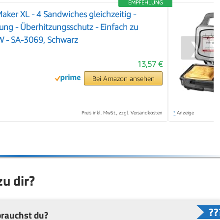
EMPFEHLUNG
aker XL - 4 Sandwiches gleichzeitig -
ung - Überhitzungsschutz - Einfach zu
W - SA-3069, Schwarz
❯
13,57 €
Bei Amazon ansehen
Preis inkl. MwSt., zzgl. Versandkosten
*
Anzeige
u dir?
rauchst du?