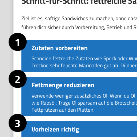
Schritt-für-Schritt: fettreiche
Ziel ist es, saftige Sandwiches zu machen, ohne das
führen dich sicher durch Vorbereitung, Betrieb und R
Zutaten vorbereiten
Schneide fettreiche Zutaten wie Speck oder Wur
Trockne sehr feuchte Marinaden gut ab. Dünner
Fettmenge reduzieren
Verwende weniger zusätzliches Öl. Wenn du Öl 
wie Rapsöl. Trage Öl sparsam auf die Brotscheib
Fettpfützen auf den Platten.
Vorheizen richtig