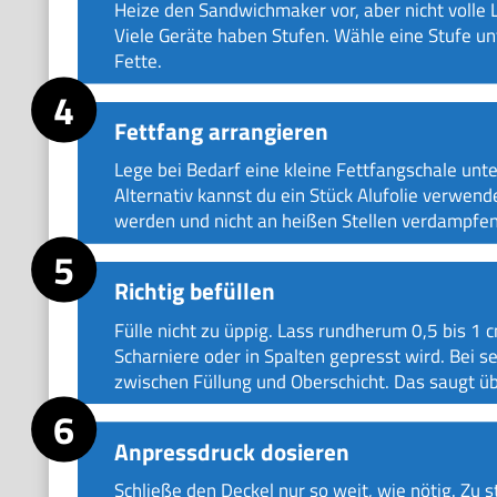
Heize den Sandwichmaker vor, aber nicht volle L
Viele Geräte haben Stufen. Wähle eine Stufe u
Fette.
Fettfang arrangieren
Lege bei Bedarf eine kleine Fettfangschale unt
Alternativ kannst du ein Stück Alufolie verwend
werden und nicht an heißen Stellen verdampfen
Richtig befüllen
Fülle nicht zu üppig. Lass rundherum 0,5 bis 1 
Scharniere oder in Spalten gepresst wird. Bei 
zwischen Füllung und Oberschicht. Das saugt ü
Anpressdruck dosieren
Schließe den Deckel nur so weit, wie nötig. Zu s