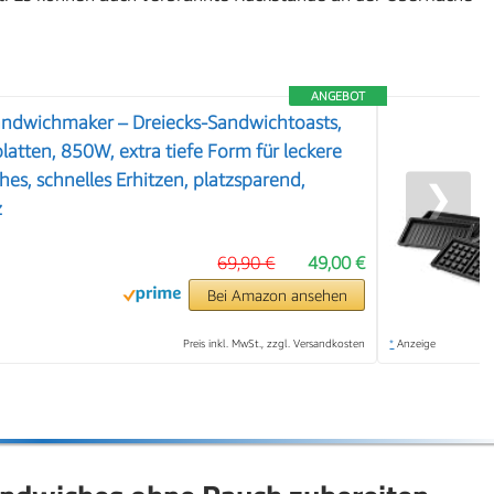
ANGEBOT
dwichmaker – Dreiecks-Sandwichtoasts,
latten, 850W, extra tiefe Form für leckere
s, schnelles Erhitzen, platzsparend,
❯
z
69,90 €
49,00 €
Bei Amazon ansehen
Preis inkl. MwSt., zzgl. Versandkosten
*
Anzeige