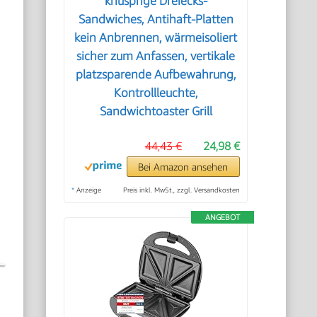
knusprige Dreiecks-
Sandwiches, Antihaft-Platten
kein Anbrennen, wärmeisoliert
sicher zum Anfassen, vertikale
platzsparende Aufbewahrung,
Kontrollleuchte,
Sandwichtoaster Grill
44,43 €
24,98 €
Bei Amazon ansehen
*
Anzeige
Preis inkl. MwSt., zzgl. Versandkosten
ANGEBOT