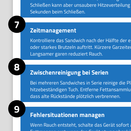
Schließen kann aber unsaubere Hitzeverteilung 
Sekunden beim Schließen.
Zeitmanagement
Kontrolliere das Sandwich nach der Hälfte der 
oder starkes Brutzeln auftritt. Kürzere Garzeit
Langsamer garen reduziert Rauch.
Zwischenreinigung bei Serien
Bei mehreren Sandwiches in Serie reinige die P
hitzebeständigen Tuch. Entferne Fettansammlun
dass alte Rückstände plötzlich verbrennen.
Fehlersituationen managen
Wenn Rauch entsteht, schalte das Gerät sofort 