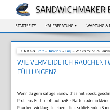
Zum
SANDWICHMAKER 
Inhalt
springen
STARTSEITE
KAUFBERATUNG
WARTUNG & 
Du bist hier:
Start
→
Tutorials
→
FAQ
→ Wie vermeide ich Rauchen
WIE VERMEIDE ICH RAUCHENT
FÜLLUNGEN?
Wenn du gern saftige Sandwiches mit Speck, geschm
Problem. Fett tropft auf heiße Platten oder in klei
Rauchentwicklung. In einem dicht schließenden Sand