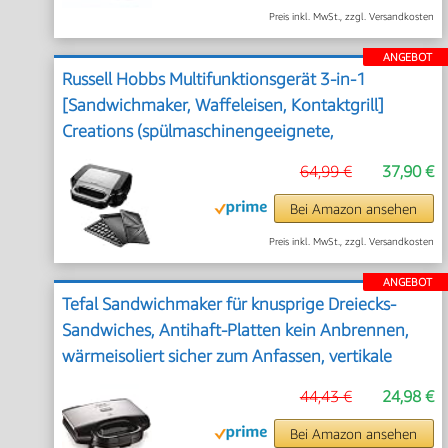
Preis inkl. MwSt., zzgl. Versandkosten
ANGEBOT
Russell Hobbs Multifunktionsgerät 3-in-1
[Sandwichmaker, Waffeleisen, Kontaktgrill]
Creations (spülmaschinengeeignete,
antihaftbeschichtete & extra tiefe Platten, BPA
64,99 €
37,90 €
frei) 26810-56
Bei Amazon ansehen
Preis inkl. MwSt., zzgl. Versandkosten
ANGEBOT
Tefal Sandwichmaker für knusprige Dreiecks-
Sandwiches, Antihaft-Platten kein Anbrennen,
wärmeisoliert sicher zum Anfassen, vertikale
platzsparende Aufbewahrung, Kontrollleuchte,
44,43 €
24,98 €
Sandwichtoaster Grill
Bei Amazon ansehen