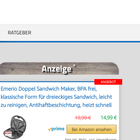
RATGEBER
Anzeige
*
ANGEBOT
Emerio Doppel Sandwich Maker, BPA frei,
klassische Form für dreieckiges Sandwich, leicht
zu reinigen, Antihaftbeschichtung, heizt schnell
auf, 750 Watt, Schwarz
19,99 €
14,99 €
Bei Amazon ansehen
Preis inkl. MwSt., zzgl. Versandkosten