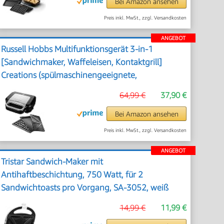
Bei Amazon ansehen
Preis inkl. MwSt., zzgl. Versandkosten
ANGEBOT
Russell Hobbs Multifunktionsgerät 3-in-1
[Sandwichmaker, Waffeleisen, Kontaktgrill]
Creations (spülmaschinengeeignete,
antihaftbeschichtete & extra tiefe Platten, BPA
64,99 €
37,90 €
frei) 26810-56
Bei Amazon ansehen
Preis inkl. MwSt., zzgl. Versandkosten
ANGEBOT
Tristar Sandwich-Maker mit
Antihaftbeschichtung, 750 Watt, für 2
Sandwichtoasts pro Vorgang, SA-3052, weiß
14,99 €
11,99 €